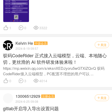



1
0
3322
Kelvin He
中级会员
关注

2024-8-19 09:57
驭码CodeRider 正式接入云端模型，云端、本地随心
切，更丝滑的 AI 软件研发体验来啦！
https://mp.weixin.qq.com/s/eksnXEDJyoru5wGTXiZQvQ 驭码
CodeRider接入云端模型，PC配置不理想的用户可以 ...



0
3
4014
13006512929
注册会员
关注

2024-6-25 09:08
gitlab开启导入导出设置问题