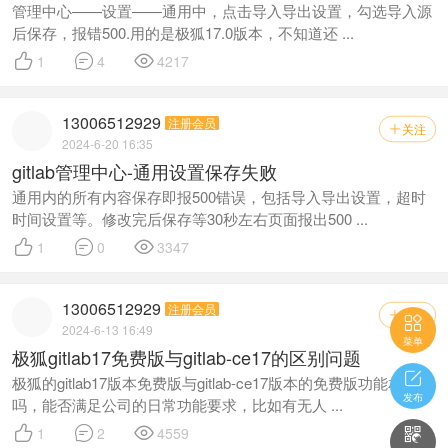
管理中心——设置——通用中，点击导入导出设置，勾选导入源
后保存，报错500.用的是极狐17.0版本，不知道还 ...



1
4
4217
13006512929
注册会员
关注

2024-6-20 16:35
gitlab管理中心-通用设置保存失败
通用内的所有内容保存即报500错误，包括导入导出设置，超时
时间设置等。修改完后保存等30秒左右页面报出500 ...



1
0
3347
13006512929
注册会员
关注


2024-6-13 16:49
菜单
极狐gitlab17免费版与gitlab-ce17的区别问题

极狐的gitlab17版本免费版与gitlab-ce17版本的免费版功能相同
发布
吗，能否满足公司的日常功能要求，比如有无人 ...



1
2
4559
