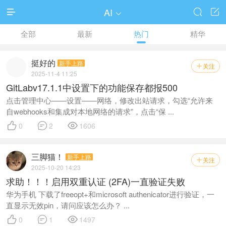
AI




全部
最新
热门
精华
挺好的
新手上路
关注

2025-11-4 11:25
GitLabv17.1.1中设置下的功能保存都报500
点击管理中心——设置——网络，修改出站请求，勾选“允许来
自webhooks和集成对本地网络的请求”，点击“保 ...



0
2
1606
三脚猫！
新手上路
关注

2025-10-20 14:23
求助！！！启用双重认证 (2FA)一直验证失败
华为手机 下载了freeopt+和microsoft authenicator进行验证，一
直显示无效pin，请问应该怎么办？ ...



0
1
1497