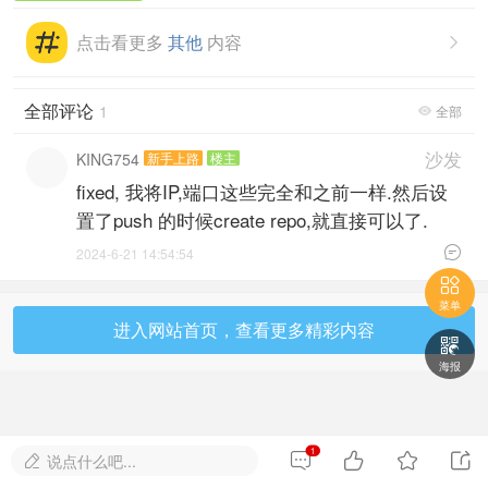
点击看更多
其他
内容

全部评论
1
全部

沙发
KING754
新手上路
楼主
fixed, 我将IP,端口这些完全和之前一样.然后设
置了push 的时候create repo,就直接可以了.

2024-6-21 14:54:54

菜单
进入网站首页，查看更多精彩内容

海报
1




说点什么吧...
