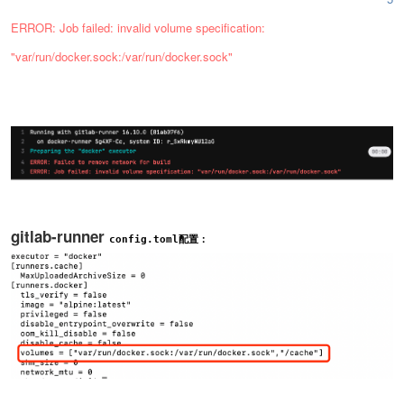
ERROR: Job failed: invalid volume specification:
"var/run/docker.sock:/var/run/docker.sock"
gitlab-runner
config.toml配置：