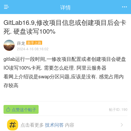
详情


GitLab16.9,修改项目信息或创建项目后会卡
死. 硬盘读写100%
薛龙
新手上路
2024-4-16 08:16:02
gitlab运行一段时间,一修改项目配置或者创建项目会硬盘
IO读写100%卡死. 需要怎么处理. 阿里云服务器
看网上介绍说是swap分区问题,应该是没有. 感觉占用内
存较高
点赞这个帖子
帖子ID: 190

点击看更多
技术问答
内容
