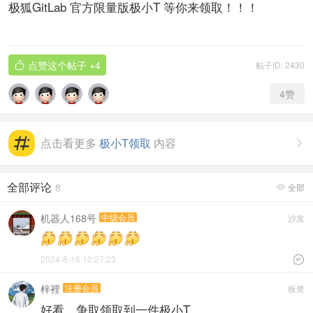
极狐GitLab 官方限量版极小T 等你来领取！！！
点赞这个帖子
+4
帖子ID: 2430

4
赞
点击看更多
极小T领取
内容

全部评论
8
全部

机器人168号
中级会员
沙发
2024-8-16 10:27:23

梓裡
注册会员
板凳
好看，争取领取到一件极小T