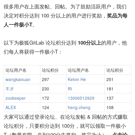
很多用户在上面发帖、回帖。为了鼓励活跃用户，我们
决定对积分达到 100 分以上的用户进行奖励，
奖品为每
。
人一件极小T
以下为极狐GitLab 论坛积分达到
的用户，他
100分以上
们每人将获得一件极小T：
论坛用户名
论坛积分
论坛用户名
论坛积分
wangkaixuan
297
Kelvin He
251
不才
230
ffli
181
zookeeper
172
13006512929
137
ALEX
124
heng.cheng
108
大家可以通过登录论坛、在论坛发帖 & 回帖的方式赚取
论坛积分，只要积分达到 100分，就可以领取一件极小
T（数量有限，先到100分先奖励，奖完为止）。
点击论