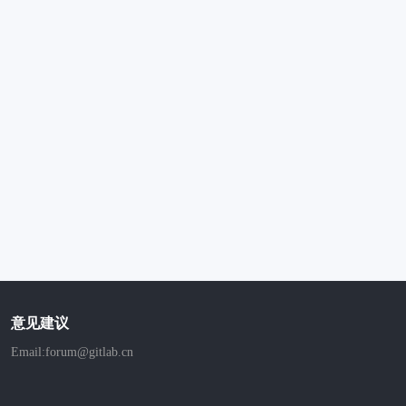
意见建议
Email:forum@gitlab.cn