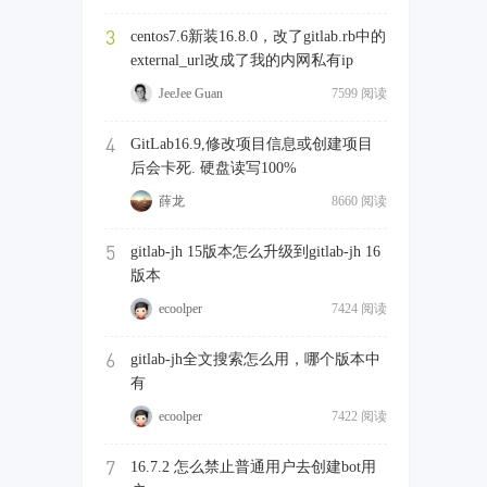
3
centos7.6新装16.8.0，改了gitlab.rb中的
external_url改成了我的内网私有ip
JeeJee Guan
7599 阅读
4
GitLab16.9,修改项目信息或创建项目
后会卡死. 硬盘读写100%
薛龙
8660 阅读
5
gitlab-jh 15版本怎么升级到gitlab-jh 16
版本
ecoolper
7424 阅读
6
gitlab-jh全文搜索怎么用，哪个版本中
有
ecoolper
7422 阅读
7
16.7.2 怎么禁止普通用户去创建bot用