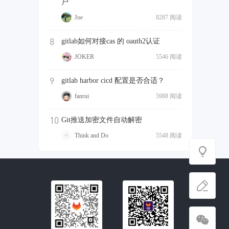
户
Joe
8287 阅读
8
gitlab如何对接cas 的 oauth2认证
JOKER
5546 阅读
9
gitlab harbor cicd 配置是否合适？
fanrui
5988 阅读
10
Git推送加密文件自动解密
Think and Do
5548 阅读