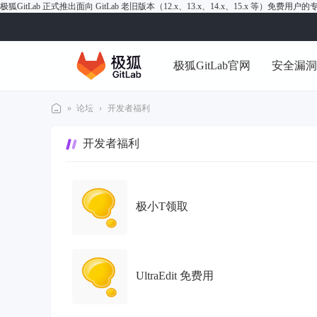
极狐GitLab 正式推出面向 GitLab 老旧版本（12.x、13.x、14.x、15.x 等）免费用
极狐GitLab官网
安全漏
»
论坛
›
开发者福利
极
开发者福利
狐
Gi
tL
极小T领取
ab
论
坛
UltraEdit 免费用