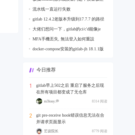
流水线一直运行失败
gitlab 12.4.2老版本升级到17.7.7 的路径
大佬们想问一下，gitlab的ci/c'd能像je
MFA手機丟失, 無法登入如何重設
docker-compose安装的gitlab-jh 18.1.1版
本
今日推荐
1
gitlab早上502之后 重启了服务之后现
在所有项目都变成了无仓库
m3lony.💭
8314 阅读
2
git pre-receive hook错误信息无法在合
并请求页面显示
艺设院长
8779 阅读