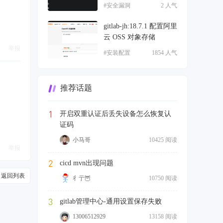
#安全漏洞
2 人气
gitlab-jh:18.7.1 配置阿里
云 OSS 对象存储
举报
#安装配置
1854 人气
推荐话题
1
开启双重认证后丢失设备怎么恢复认
证码
小马哥
10425 阅读
举报
2
cicd mvn出现问题
返回列表
彳亍🦉
10750 阅读
3
gitlab管理中心-通用设置保存失败
13006512929
13158 阅读