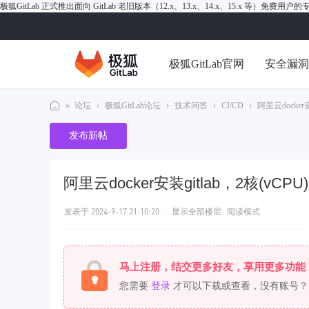
极狐GitLab 正式推出面向 GitLab 老旧版本（12.x、13.x、14.x、15.x 等）免费用
极狐GitLab官网
安全漏
»
论坛
›
极狐GitLab论坛
›
技术问答
›
CI/CD
›
阿里云docker安
极
发布新帖
狐
Gi
阿里云docker安装gitlab，2核(vC
tL
ab
发表于 2024-9-17 21:10:20
|
显示全部楼层
阅读模式
论
坛
马上注册，结交更多好友，享用更多功能
您需要
登录
才可以下载或查看，没有账号？