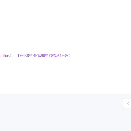
cs/omnibus/s ... D%E8%BF%90%E8%A1%8C