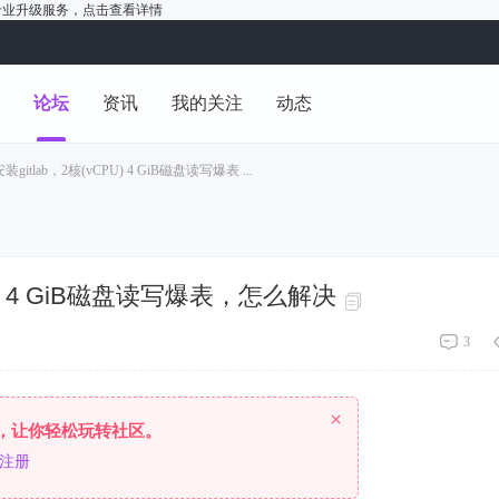
户的专业升级服务，
点击查看详情
洞
论坛
资讯
我的关注
动态
装gitlab，2核(vCPU) 4 GiB磁盘读写爆表 ...
PU) 4 GiB磁盘读写爆表，怎么解决
3
×
，让你轻松玩转社区。
注册