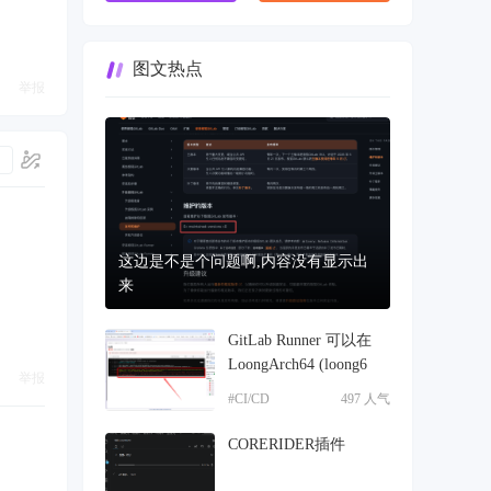
图文热点
举报
这边是不是个问题啊,内容没有显示出
来
GitLab Runner 可以在
LoongArch64 (loong6
举报
#CI/CD
497 人气
CORERIDER插件