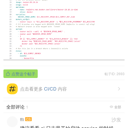
点赞这个帖子
帖子ID: 2693

点击看更多
CI/CD
内容

全部评论
1
全部

沙发
ffli
CS
建议看看 ci 日志最开始启动 service 的时候，