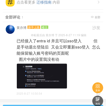
点击看更多
迁移指南
内容

全部评论
1
全部

沙发
黄亦博
新手上路
楼主
本帖最后由 黄亦博 于 2025-8-27 11:19 编辑
已经接入了entra id 并且可以sso登入 但
是手动退出登陆后 又会立即重新sso登入 怎么
能保留输入账号密码的页面呢
图片中的设置我没有动

菜单

2025-8-27 10:50:54

海报