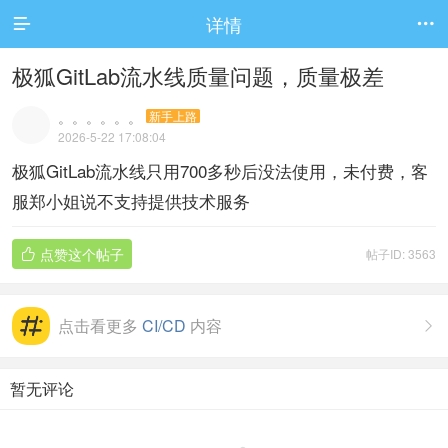
详情


极狐GitLab流水线质量问题，质量极差
。。。。。。
新手上路
2026-5-22 17:08:04
极狐GitLab流水线只用700多秒后没法使用，未付费，客
服郑小姐说不支持提供技术服务
点赞这个帖子
帖子ID: 3563

点击看更多
CI/CD
内容

暂无评论