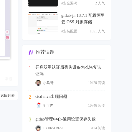
#安全漏洞
2 人气
gitlab-jh:18.7.1 配置阿里
云 OSS 对象存储
#安装配置
1851 人气
推荐话题
1
开启双重认证后丢失设备怎么恢复认
证码
举报
小马哥
10420 阅读
返回列表
2
cicd mvn出现问题
彳亍🦉
10746 阅读
3
gitlab管理中心-通用设置保存失败
13006512929
13154 阅读