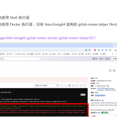
芯架构使用 Shell 执行器
使用 Docker 执行器：没有 linux/loong64 架构的 gitlab-runner-helper Dock
ongarch64-loong64-gitlab-runner-docker-gitlab-runner-helper/813