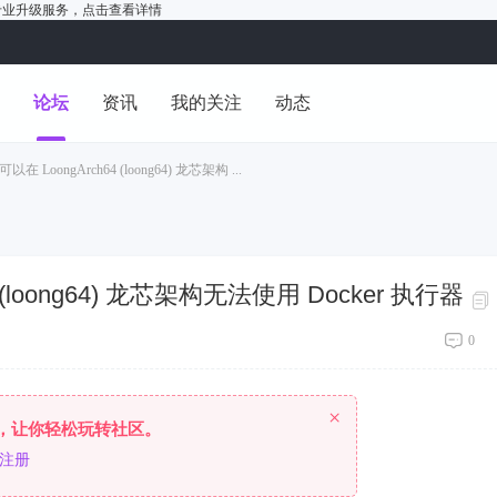
户的专业升级服务，
点击查看详情
洞
论坛
资讯
我的关注
动态
r 可以在 LoongArch64 (loong64) 龙芯架构 ...
64 (loong64) 龙芯架构无法使用 Docker 执行器
0
×
，让你轻松玩转社区。
注册