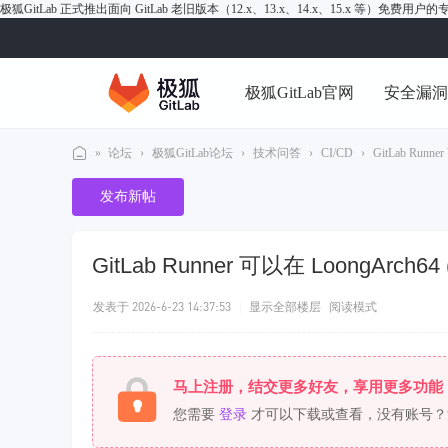
极狐GitLab 正式推出面向 GitLab 老旧版本（12.x、13.x、14.x、15.x 等）免费用
极狐GitLab官网
安全漏
»
论坛
›
极狐GitLab论坛
›
技术问答
›
CI/CD
›
GitLab Runne
极
发布新帖
狐
Gi
GitLab Runner 可以在 LoongArch
tL
ab
发表于 2026-6-23 14:37:53
|
显示全部楼层
阅读模式
论
坛
马上注册，结交更多好友，享用更多功能
您需要
登录
才可以下载或查看，没有账号？