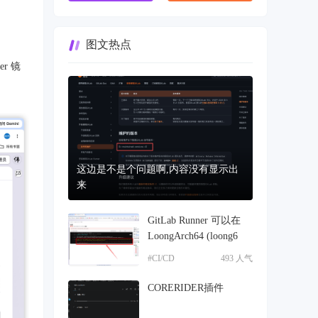
图文热点
er 镜
这边是不是个问题啊,内容没有显示出
来
GitLab Runner 可以在
LoongArch64 (loong6
#CI/CD
493 人气
CORERIDER插件