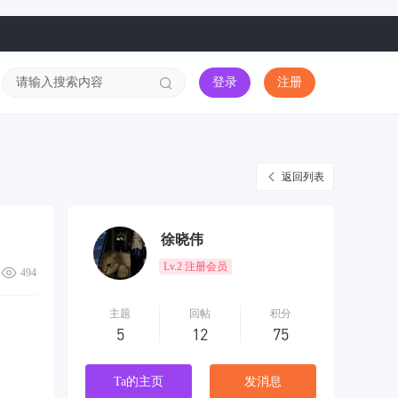
登录
注册
返回列表
徐晓伟
Lv.2 注册会员
494
主题
回帖
积分
5
12
75
Ta的主页
发消息