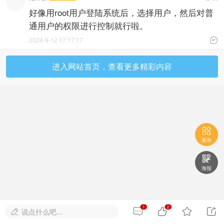
好像用root用户登陆系统后，选择用户，然后对普
通用户的权限进行控制就行啦。
2024-9-12 17:17:17

进入网站首页，查看更多精彩内容

菜单

海报
1
2




说点什么吧...
