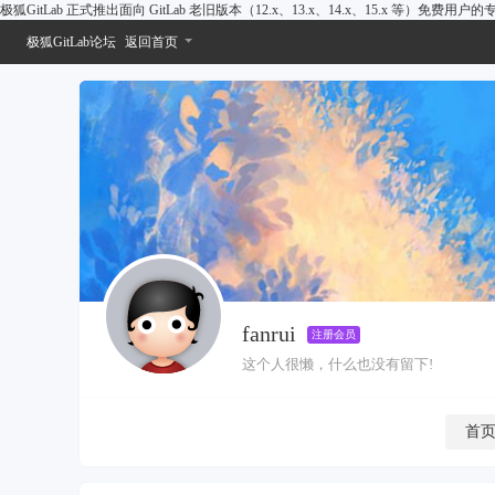
极狐GitLab 正式推出面向 GitLab 老旧版本（12.x、13.x、14.x、15.x 等）免费用
极狐GitLab论坛
返回首页
fanrui
注册会员
这个人很懒，什么也没有留下!
首