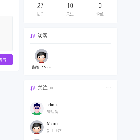
27
10
0
帖子
关注
粉丝
访客
留言
翻墙c22c.us
关注
10
admin
管理员
Mumu
新手上路