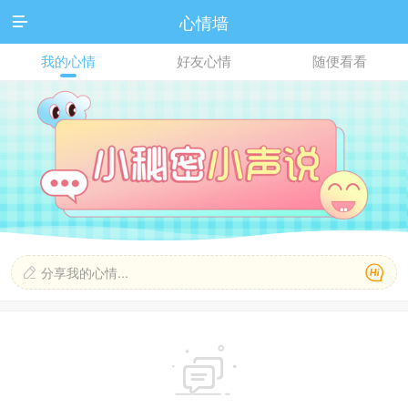
心情墙

我的心情
好友心情
随便看看

分享我的心情...

