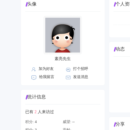
头像
个人资
动态
素亮先生
加为好友
打个招呼
给我留言
发送消息
统计信息
已有
2
人来访过
积分:
4
威望:
--
分享
积分:
3
贡献:
--