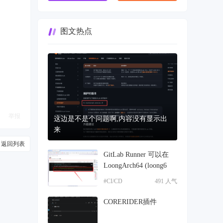
图文热点
举报
这边是不是个问题啊,内容没有显示出
来
返回列表
GitLab Runner 可以在
LoongArch64 (loong6
#CI/CD
491 人气
CORERIDER插件