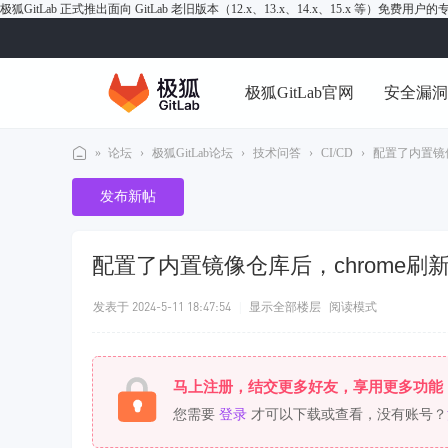
极狐GitLab 正式推出面向 GitLab 老旧版本（12.x、13.x、14.x、15.x 等）免费用
极狐GitLab官网
安全漏
»
论坛
›
极狐GitLab论坛
›
技术问答
›
CI/CD
›
配置了内置镜像
极
发布新帖
狐
Gi
配置了内置镜像仓库后，chrome刷新
tL
ab
发表于 2024-5-11 18:47:54
|
显示全部楼层
阅读模式
论
坛
马上注册，结交更多好友，享用更多功能
您需要
登录
才可以下载或查看，没有账号？