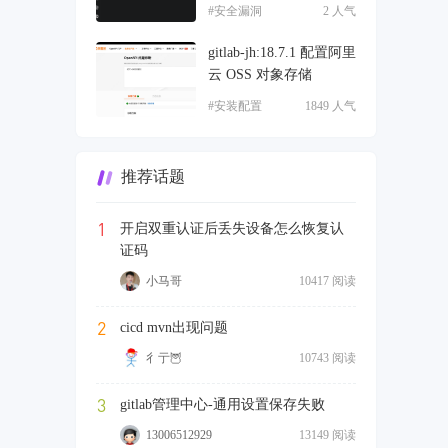
#安全漏洞
2 人气
gitlab-jh:18.7.1 配置阿里
云 OSS 对象存储
#安装配置
1849 人气
推荐话题
1
开启双重认证后丢失设备怎么恢复认
证码
小马哥
10417 阅读
2
cicd mvn出现问题
彳亍🦉
10743 阅读
3
gitlab管理中心-通用设置保存失败
13006512929
13149 阅读