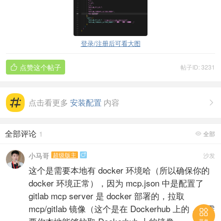
登录/注册后可看大图
点赞这个帖子
帖子ID: 3231

点击看更多
安装配置
内容

全部评论
1
全部

小马哥
超级版主
沙发

这个是需要本地有 docker 环境哈（所以确保你的
docker 环境正常），因为 mcp.json 中是配置了
gitlab mcp server 是 docker 部署的，拉取
mcp/gitlab 镜像（这个是在 Dockerhub 上的，也需
