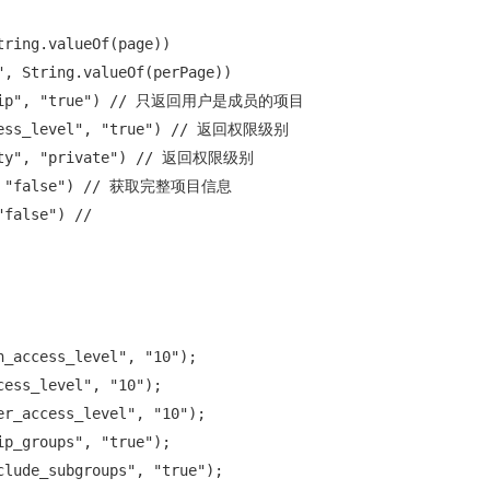
ring.valueOf(page))

, String.valueOf(perPage))

ership", "true") // 只返回用户是成员的项目

ccess_level", "true") // 返回权限级别

lity", "private") // 返回权限级别

e", "false") // 获取完整项目信息

false") //

_access_level", "10");

ess_level", "10");

r_access_level", "10");

p_groups", "true");

lude_subgroups", "true");
