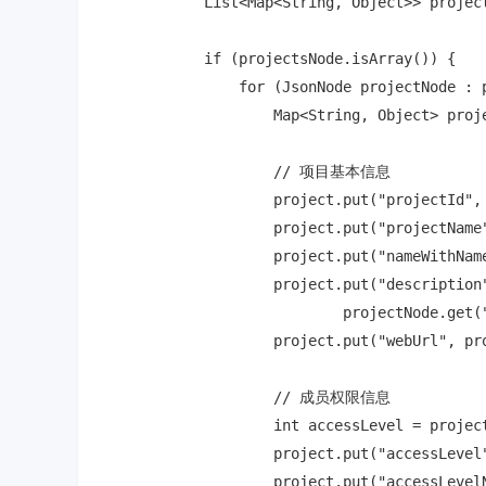
            List<Map<String, Object>> project
            if (projectsNode.isArray()) {

                for (JsonNode projectNode : p
                    Map<String, Object> proje
                    // 项目基本信息

                    project.put("projectId", 
                    project.put("projectName"
                    project.put("nameWithNam
                    project.put("description"
                            projectNode.get("
                    project.put("webUrl", pro
                    // 成员权限信息

                    int accessLevel = project
                    project.put("accessLevel"
                    project.put("accessLevelN