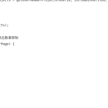
ojects = getUserMemberProjects(userId, includeInherited, 
ts);

根据总数量限制

Page) {
