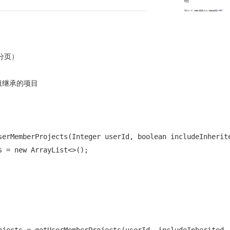
页）

群组继承的项目

serMemberProjects(Integer userId, boolean includeInherite
 = new ArrayList<>();
