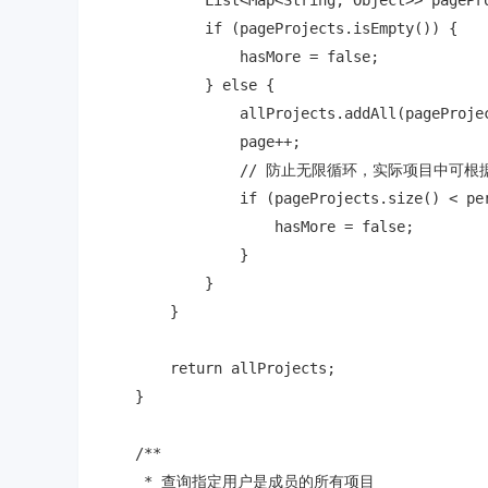
            List<Map<String, Object>> pagePr
            if (pageProjects.isEmpty()) {

                hasMore = false;

            } else {

                allProjects.addAll(pageProjec
                page++;

                // 防止无限循环，实际项目中可
                if (pageProjects.size() < per
                    hasMore = false;

                }

            }

        }

        return allProjects;

    }

    /**

     * 查询指定用户是成员的所有项目
