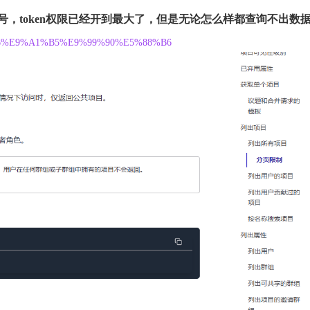
，token权限已经开到最大了，但是无论怎么样都查询不出数
E5%88%86%E9%A1%B5%E9%99%90%E5%88%B6