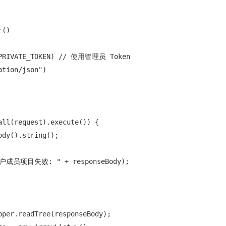
()

, PRIVATE_TOKEN) // 使用管理员 Token

tion/json")

ll(request).execute()) {

dy().string();

询用户成员项目失败: " + responseBody);

per.readTree(responseBody);
