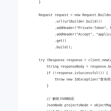
        }

        Request request = new Request.Builder
                .url(urlBuilder.build())

                .addHeader("Private-Token"
                .addHeader("Accept", "applica
                .get()

                .build();

        try (Response response = client.newCa
            String responseBody = response.bo
            if (!response.isSuccessful()) {

                throw new IOException("查
            }

            // 解析JSON响应

            JsonNode projectsNode = objectMap