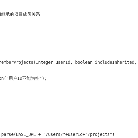
通过群组继承的项目成员关系

MemberProjects(Integer userId, boolean includeInherited, 
tion("用户ID不能为空");

.parse(BASE_URL + "/users/"+userId+"/projects")
