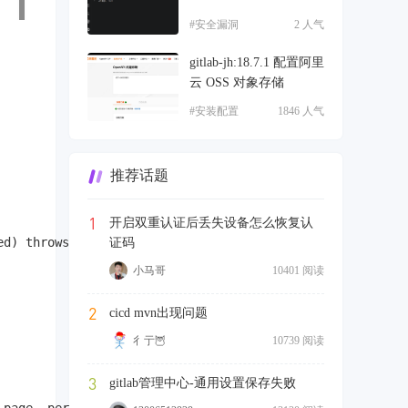
#安全漏洞
2 人气
gitlab-jh:18.7.1 配置阿里
云 OSS 对象存储
#安装配置
1846 人气
推荐话题
1
开启双重认证后丢失设备怎么恢复认
d) throws IOException {

证码
小马哥
10401 阅读
2
cicd mvn出现问题
彳亍🦉
10739 阅读
3
gitlab管理中心-通用设置保存失败