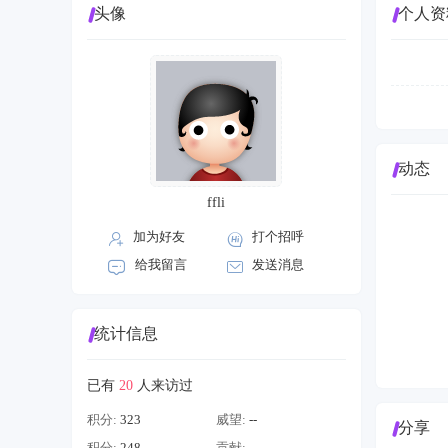
头像
个人资
动态
ffli
加为好友
打个招呼
给我留言
发送消息
统计信息
已有
20
人来访过
积分:
323
威望:
--
分享
积分:
248
贡献:
--