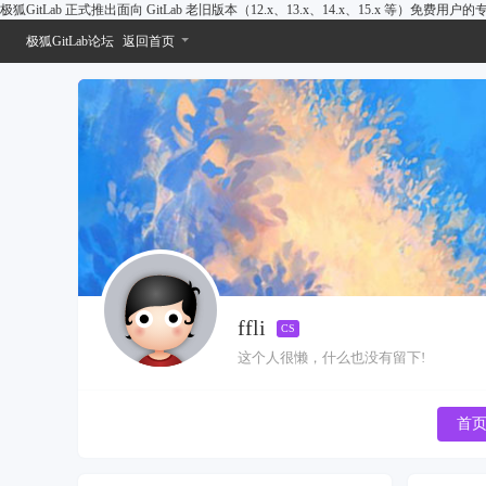
极狐GitLab 正式推出面向 GitLab 老旧版本（12.x、13.x、14.x、15.x 等）免费用
极狐GitLab论坛
返回首页
ffli
CS
这个人很懒，什么也没有留下!
首