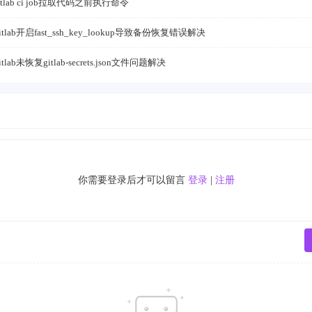
tlab ci job拉取代码之前执行命令
tlab开启fast_ssh_key_lookup导致备份恢复错误解决
tlab未恢复gitlab-secrets.json文件问题解决
你需要登录后才可以留言
登录
|
注册