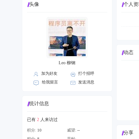
头像
个人资
动态
Leo 柳钢
加为好友
打个招呼
给我留言
发送消息
统计信息
已有
2
人来访过
积分:
10
威望:
--
分享
积分:
8
贡献:
--