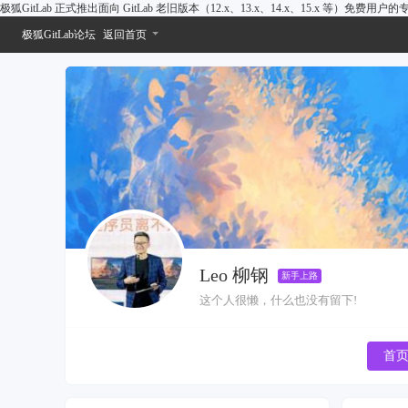
极狐GitLab 正式推出面向 GitLab 老旧版本（12.x、13.x、14.x、15.x 等）免费用
极狐GitLab论坛
返回首页
Leo 柳钢
新手上路
这个人很懒，什么也没有留下!
首