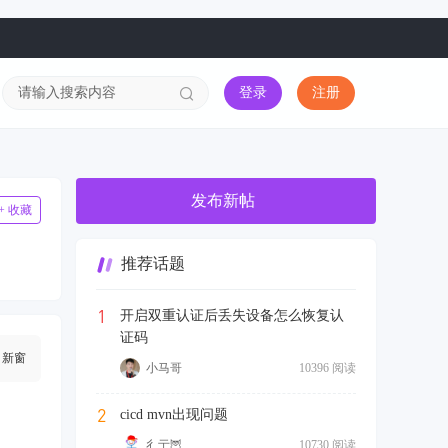
登录
注册
发布新帖
+ 收藏
推荐话题
1
开启双重认证后丢失设备怎么恢复认
证码
新窗
小马哥
10396 阅读
2
cicd mvn出现问题
彳亍🦉
10730 阅读