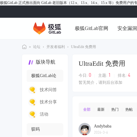
极狐GitLab 正式推出面向 GitLab 老旧版本（12.x、13.x、14.x、15.x 等）免费用
极狐GitLab官网
安全漏
»
论坛
›
开发者福利
›
UltraEdit 免费用
极
版块导航
UltraEdit 免费用
狐
Gi
0
1
4
今日:
|
主题:
|
排名:
极狐GitLab论
tL
暂无简介，请到后台添加
坛
技术问答
ab
论
技术分享
坛
全部
|
最新
|
热门
|
热帖
|
活动
Andybaba
驭码
2026-3-6