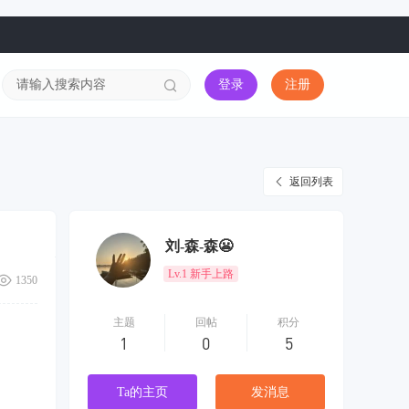
登录
注册
返回列表
刘-森-森😬
Lv.1 新手上路
1350
主题
回帖
积分
1
0
5
Ta的主页
发消息