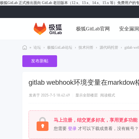
极狐GitLab 正式推出面向 GitLab 老旧版本（12.x、13.x、14.x、15.x 等）免费用
极狐GitLab官网
安全漏
»
论坛
›
极狐GitLab论坛
›
技术问答
›
源代码托管
›
gitlab
极
发布新帖
狐
Gi
gitlab webhook环境变量在mark
tL
ab
发表于 2025-7-5 18:42:49
|
显示全部楼层
阅读模式
论
坛
马上注册，结交更多好友，享用更多功能
您需要
登录
才可以下载或查看，没有账号？