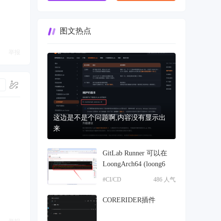
图文热点
举报
这边是不是个问题啊,内容没有显示出
来
GitLab Runner 可以在
LoongArch64 (loong6
#CI/CD
486 人气
CORERIDER插件