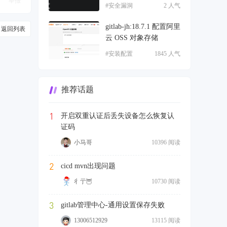
举报
#安全漏洞
2 人气
gitlab-jh:18.7.1 配置阿里
返回列表
云 OSS 对象存储
#安装配置
1845 人气
推荐话题
1
开启双重认证后丢失设备怎么恢复认
证码
小马哥
10396 阅读
2
cicd mvn出现问题
彳亍🦉
10730 阅读
3
gitlab管理中心-通用设置保存失败
13006512929
13115 阅读