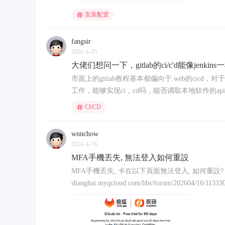
安装配置
fangsir
2026-4-21
大佬们想问一下，gitlab的ci/c'd能像jenkin
市面上的gitlab教程基本都偏向于.web的cicd，
工作，能够实现ci，cd吗，能否调取本地软件的api
CI/CD
wnnchow
2026-4-16
MFA手機丟失, 無法登入如何重設
MFA手機丟失, 卡在以下頁面無法登入, 如何重設? ![image.png]
shanghai.myqcloud.com/bbs/forum/202604/16/113330