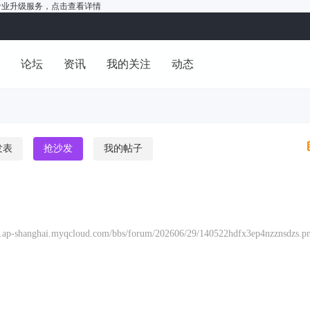
户的专业升级服务，
点击查看详情
洞
论坛
资讯
我的关注
动态
发表
抢沙发
我的帖子
os.ap-shanghai.myqcloud.com/bbs/forum/202606/29/140522hdfx3ep4nzznsdzs.p