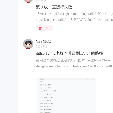
2026-5-8
流水线一直运行失败
**error: waitpid for git-remote-http failed: No child 
unpack-objects failed** **ERROR: Job failed: exit sta
CI/CD
YZPNICE
2026-5-6
gitlab 12.4.2老版本升级到17.7.7 的路径
请问这个路径是正确的吗 ![图片.png](https://forum-gitl
shanghai.myqcloud.com/bbs/forum/202605/06
...