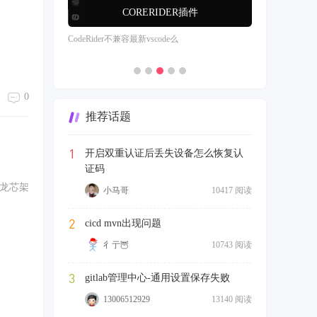
CORERIDER插件
CodeRider不兼容最新vscode么
0
推荐话题
1
开启双重认证后丢失设备怎么恢复认
证码
4) 龙芯架
小马哥
10417 阅读
2
cicd mvn出现问题
彳亍🦉
10743 阅读
3
gitlab管理中心-通用设置保存失败
13006512929
13140 阅读