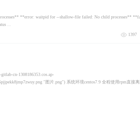
processes** **error: waitpid for --shallow-file failed: No child processes** **fa
tus ...
1397
ab-cn-1308186353.cos.ap-
/162405pjjpekk8jmp7zwuy.png "图片.png") 系统环境centos7.9 全程使用rpm直