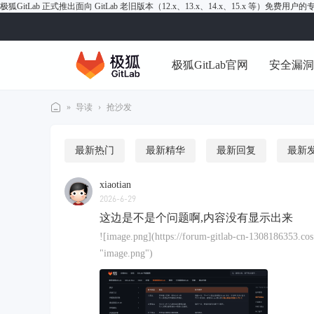
极狐GitLab 正式推出面向 GitLab 老旧版本（12.x、13.x、14.x、15.x 等）免费用
极狐GitLab官网
安全漏
»
导读
›
抢沙发
极
狐
最新热门
最新精华
最新回复
最新
Gi
xiaotian
tL
2026-6-29
ab
这边是不是个问题啊,内容没有显示出来
论
![image.png](https://forum-gitlab-cn-1308186353.c
坛
"image.png")