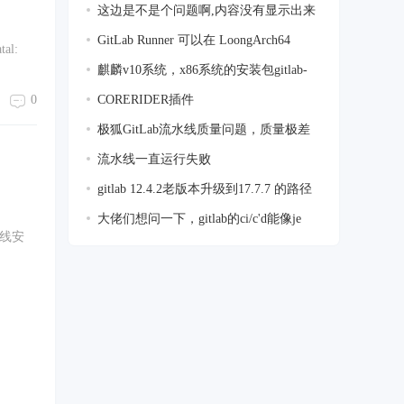
这边是不是个问题啊,内容没有显示出来
GitLab Runner 可以在 LoongArch64
tal:
(loong6
麒麟v10系统，x86系统的安装包gitlab-
jh-17
CORERIDER插件
0
极狐GitLab流水线质量问题，质量极差
流水线一直运行失败
gitlab 12.4.2老版本升级到17.7.7 的路径
大佬们想问一下，gitlab的ci/c'd能像je
接离线安