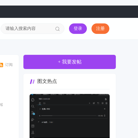
登录
注册
+ 我要发帖
订阅
图文热点
ng