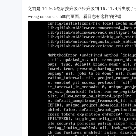
14.9.5
16.11.4
之前是
然后按升级路径升级到
后失败了
wrong on our end.500的页面。看日志有这样的报错