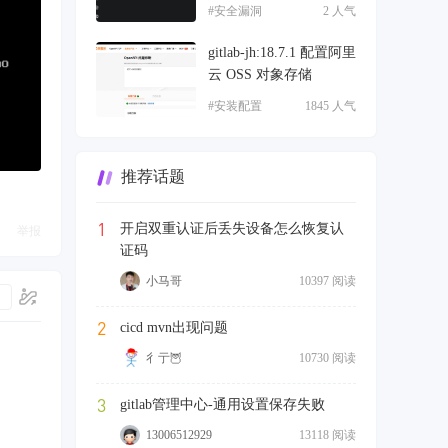
#安全漏洞
2 人气
gitlab-jh:18.7.1 配置阿里
云 OSS 对象存储
#安装配置
1845 人气
推荐话题
1
开启双重认证后丢失设备怎么恢复认
举报
证码
小马哥
10397 阅读
2
cicd mvn出现问题
彳亍🦉
10730 阅读
3
gitlab管理中心-通用设置保存失败
13006512929
13118 阅读