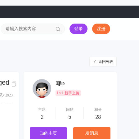
登录
注册
返回列表
ged
耶D
Lv.1 新手上路
2923
主题
回帖
积分
2
5
28
Ta的主页
发消息