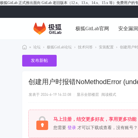
极狐GitLab 正式推出面向 GitLab 老旧版本（12.x、13.x、14.x、15.x 等）免费用
极狐GitLab官网
安全漏
»
论坛
›
极狐GitLab论坛
›
技术问答
›
安装配置
›
创建用户时报错No
极
发布新帖
狐
Gi
创建用户时报错NoMethodError (undef ine
tL
ab
发表于 2024-6-19 16:32:08
|
显示全部楼层
阅读模式
论
坛
马上注册，结交更多好友，享用更多功能
您需要
登录
才可以下载或查看，没有账号？