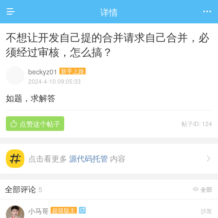
详情


不想让开发自己提的合并请求自己合并，必
须经过审核，怎么搞？
beckyz01
新手上路
2024-4-10 09:05:33
如题，求解答
点赞这个帖子
帖子ID: 124

点击看更多
源代码托管
内容

全部评论
5
全部

小马哥
超级版主
沙发
