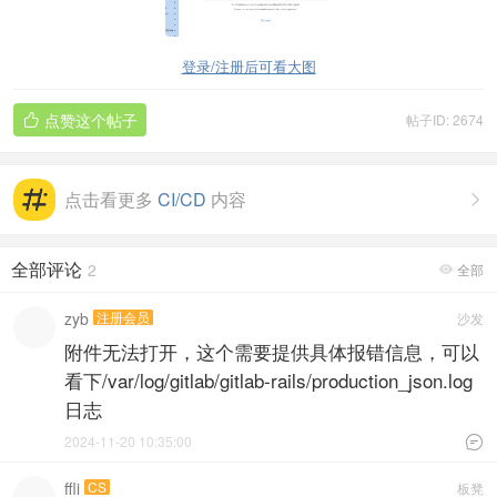
登录/注册后可看大图
点赞这个帖子
帖子ID: 2674

点击看更多
CI/CD
内容

全部评论
2
全部

zyb
注册会员
沙发
附件无法打开，这个需要提供具体报错信息，可以
看下/var/log/gitlab/gitlab-rails/production_json.log
日志
2024-11-20 10:35:00

ffli
CS
板凳