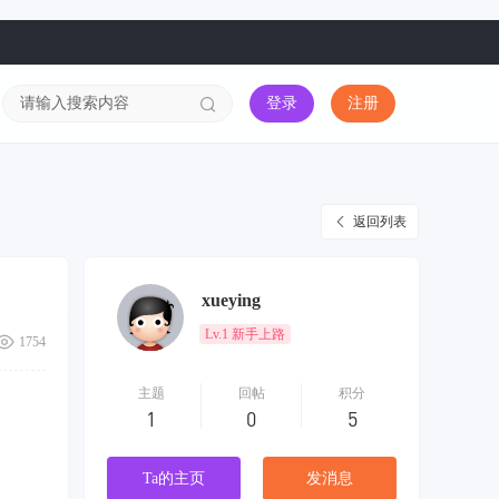
登录
注册
返回列表
xueying
Lv.1 新手上路
1754
主题
回帖
积分
1
0
5
Ta的主页
发消息