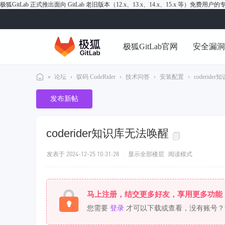
极狐GitLab 正式推出面向 GitLab 老旧版本（12.x、13.x、14.x、15.x 等）免费用
极狐GitLab官网
安全漏
»
论坛
›
驭码 CodeRider
›
技术问答
›
安装配置
›
coderid
极
发布新帖
狐
Gi
coderider知识库无法唤醒
tL
ab
发表于 2024-12-25 10:31:28
|
显示全部楼层
阅读模式
论
坛
马上注册，结交更多好友，享用更多功能
您需要
登录
才可以下载或查看，没有账号？