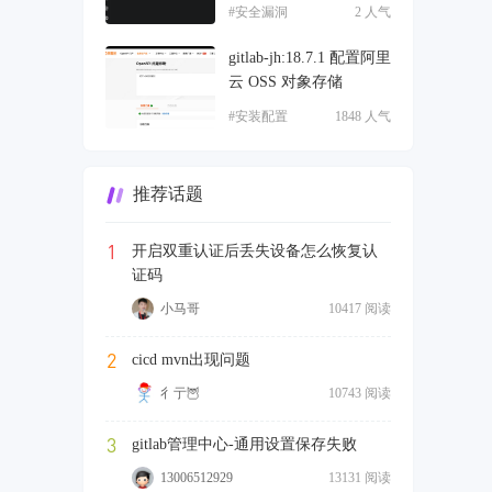
#安全漏洞
2 人气
gitlab-jh:18.7.1 配置阿里
云 OSS 对象存储
#安装配置
1848 人气
推荐话题
1
开启双重认证后丢失设备怎么恢复认
证码
小马哥
10417 阅读
2
cicd mvn出现问题
彳亍🦉
10743 阅读
3
gitlab管理中心-通用设置保存失败
13006512929
13131 阅读