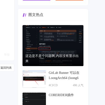
图文热点
举报
这边是不是个问题啊,内容没有显示出
来
返回列表
GitLab Runner 可以在
LoongArch64 (loong6
#CI/CD
490 人气
CORERIDER插件