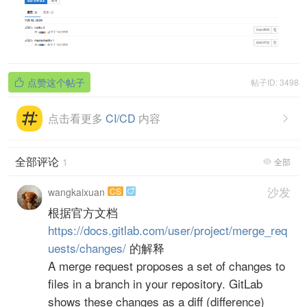
点赞这个帖子
帖子ID: 3498

点击看更多
CI/CD
内容

全部评论
1
全部

沙发
wangkaixuan
CS

根据官方文档
https://docs.gitlab.com/user/project/merge_req
uests/changes/
的解释
A merge request proposes a set of changes to
files in a branch in your repository. GitLab
shows these changes as a diff (difference)