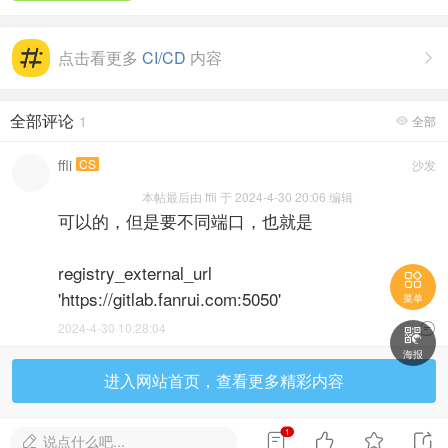
点击看更多
CI/CD
内容

全部评论
1
全部

ffli
CS
沙发
本帖最后由 ffli 于 2024-4-30 20:06 编辑
可以的，但是要不同端口，也就是
registry_external_url

'https://gitlab.fanrui.com:5050'
菜单
2024-4-30 10:28:04


海报
进入网站首页，查看更多精彩内容
1




说点什么吧...
